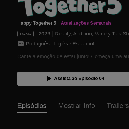
Happy Together 5
Atualizações Semanais
2026
Reality,
Audition,
Variety Talk S
TV-MA
Português
 · 
Inglês
 · 
Espanhol
Cante a emoção de estar junto! Começa uma audi
Assista ao Episódio 04
Episódios
Mostrar Info
Trailer