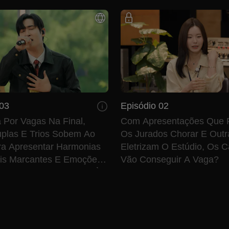
 03
Episódio 02
 Por Vagas Na Final,
Com Apresentações Que
plas E Trios Sobem Ao
Os Jurados Chorar E Out
ra Apresentar Harmonias
Eletrizam O Estúdio, Os C
is Marcantes E Emoções
Vão Conseguir A Vaga?
s, Dando Continuidade À
nte Disputa Musical.