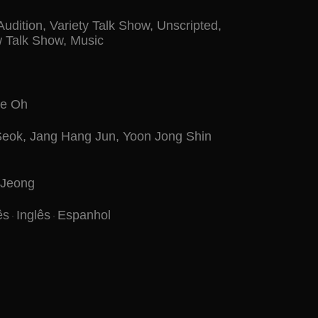
Audition
,
Variety Talk Show
,
Unscripted
,
w Talk Show
,
Music
e Oh
Seok
,
Jang Hang Jun
,
Yoon Jong Shin
 Jeong
ês
Inglês
Espanhol