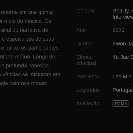
Gênero
Reality
,
 retorna em sua quinta
Intervie
or meio da música. Os
ical de narrativa do
Ano
2026
as e esperanças de suas
Diretor
Kwon Ja
 o palco, os participantes
nforto mútuo. Longe de
Elenco
Yu Jae 
principal
de profunda conexão
vivências se misturam em
Roteirista
Lee Min
nia calorosa tomam
Legendas
Portugu
Avaliação
TV-MA