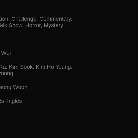
tion
,
Challenge
,
Commentary
,
Talk Show
,
Horror
,
Mystery
e Won
Ra
,
Kim Sook
,
Kim Ho Young
,
Young
eong Woon
ês
Inglês