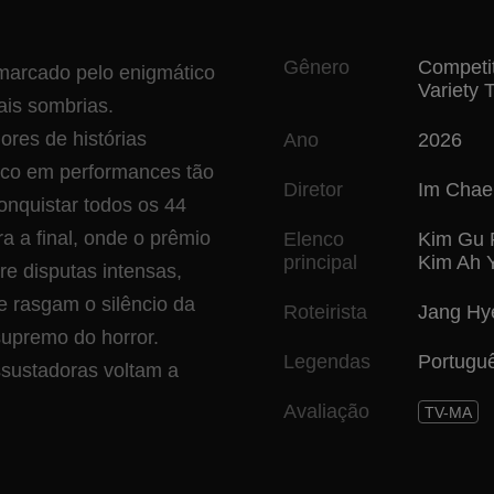
Gênero
Competi
 marcado pelo enigmático
Variety 
ais sombrias.
res de histórias
Ano
2026
lico em performances tão
Diretor
Im Cha
onquistar todos os 44
 a final, onde o prêmio
Elenco
Kim Gu 
principal
Kim Ah 
re disputas intensas,
e rasgam o silêncio da
Roteirista
Jang Hy
upremo do horror.
Legendas
Portugu
ssustadoras voltam a
Avaliação
TV-MA