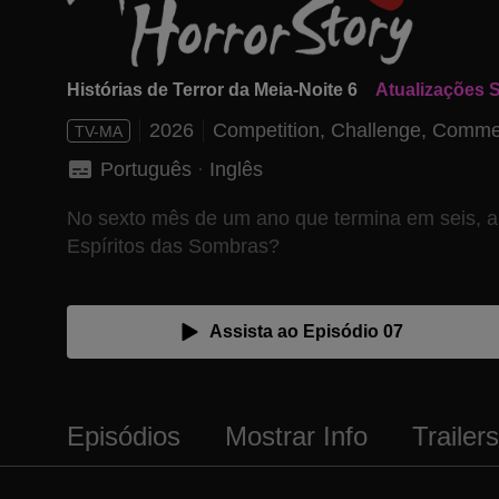
Histórias de Terror da Meia-Noite 6
Atualizações 
2026
Competition,
Challenge,
Comme
TV-MA
Português
 · 
Inglês
No sexto mês de um ano que termina em seis, a
Espíritos das Sombras?
Assista ao Episódio 07
Episódios
Mostrar Info
Trailer