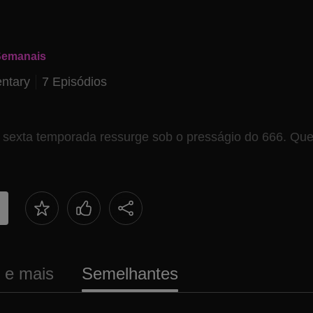
Semanais
ntary
7 Episódios
 sexta temporada ressurge sob o presságio do 666. Qu
s e mais
Semelhantes