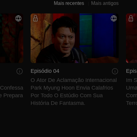
Mais recentes
Mais antigos
Episódio 04
Epis
O Ator De Aclamação Internacional
Im 
 Confessa
Park Myung Hoon Envia Calafrios
Uma 
e Prepara
Por Todo O Estúdio Com Sua
Comp
História De Fantasma.
Terr
Dura