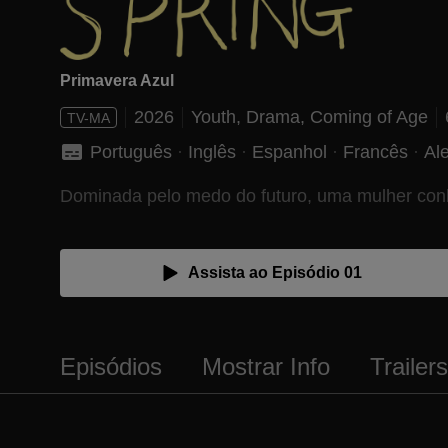
Primavera Azul
2026
Youth,
Drama,
Coming of Age
TV-MA
Português
 · 
Inglês
 · 
Espanhol
 · 
Francês
 · 
Al
Dominada pelo medo do futuro, uma mulher co
Assista ao Episódio 01
Episódios
Mostrar Info
Trailer