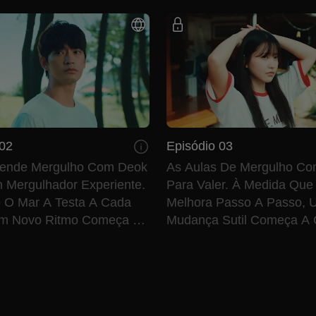
 02
Episódio 03
ende Mergulho Com Deok
As Aulas De Mergulho C
 Mergulhador Experiente.
Para Valer. À Medida Que
 O Mar A Testa A Cada
Melhora Passo A Passo,
Um Novo Ritmo Começa A
Mudança Sutil Começa A 
ntre Os Dois.
Entre Ela E Deok Hyun.