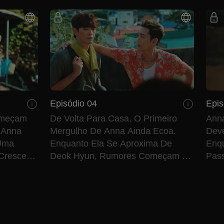
Episódio 04
Epis
omeçam
De Volta Para Casa, O Primeiro
Ann
 Anna
Mergulho De Anna Ainda Ecoa.
Deve
 Uma
Enquanto Ela Se Aproxima De
Enq
Crescer
Deok Hyun, Rumores Começam A
Pas
Perturbar A Tranquilidade De Seus
Fugi
Dias.