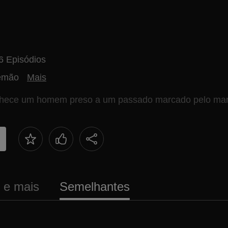
6 Episódios
emão
Mais
nhece um homem preso a um passado marcado pelo mar 
s e mais
Semelhantes