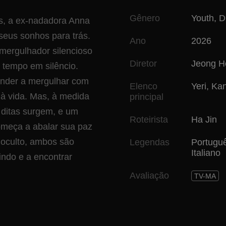
Gênero
Youth
,
D
s, a ex‑nadadora Anna
 seus sonhos para trás.
Ano
2026
mergulhador silencioso
Diretor
Jeong H
tempo em silêncio.
nder a mergulhar com
Elenco
Yeri
,
Kan
 à vida. Mas, à medida
principal
 ditas surgem, e um
Roteirista
Ha Jin
omeça a abalar sua paz
 oculto, ambos são
Legendas
Portugu
Italiano
indo e a encontrar
Avaliação
TV-MA