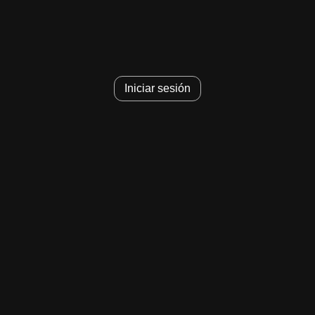
Noona, el amor no tiene edad 2
Iniciar sesión