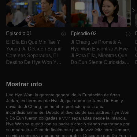
Episodio 01
Episodio 02
El Día En Que Min Tae Y
Ji Chang Le Promete A
Young Ju Deciden Seguir
Hye Won Encontrar A Hye
Caminos Separados, El
Ji Para Ella, Mientras Que
Destino De Hye Won Y
Do Eun Siente Curiosidad
Hye Ji Cambia.
Por La Prometida De Ji
Chang.
Mostrar info
Lee Hye Won, la gerente general de la Fundación de Artes
Judan, es hermana de Hye Ji, que ahora se llama Do Eun, y
novia de Ji Chang, un hombre perfecto que la ama
incondicionalmente. Debido al divorcio de sus padres, Hye Won
y Do Eun fueron obligadas a vivir separadas desde la infancia.
Hye Won se quedó con su padre y creció siendo maltratada por
su madrastra. Cuando finalmente puede vivir feliz para siempre,
su vida comienza a ponerse miserable. Descubre que Do Eun, a