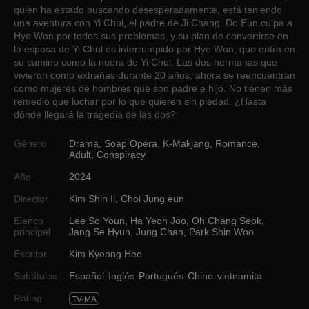
quien ha estado buscando desesperadamente, está teniendo
una aventura con Yi Chul, el padre de Ji Chang. Do Eun culpa a
Hye Won por todos sus problemas, y su plan de convertirse en
la esposa de Yi Chul es interrumpido por Hye Won, que entra en
su camino como la nuera de Yi Chul. Las dos hermanas que
vivieron como extrañas durante 20 años, ahora se reencuentran
como mujeres de hombres que son padre e hijo. No tienen más
remedio que luchar por lo que quieren sin piedad. ¿Hasta
dónde llegará la tragedia de las dos?
Género
Drama
,
Soap Opera
,
K-Makjang
,
Romance
,
Adult
,
Conspiracy
Año
2024
Director
Kim Shin Il
,
Choi Jung eun
Elenco
Lee So Youn
,
Ha Yeon Joo
,
Oh Chang Seok
,
principal
Jang Se Hyun
,
Jung Chan
,
Park Shin Woo
Escritor
Kim Kyeong Hee
Subtítulos
Español
Inglés
Portugués
Chino
vietnamita
Rating
TV-MA