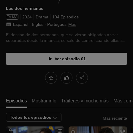
Las dos hermanas
2024
Drama
104 Episodios
TV-MA
Español
 · 
Inglés
 · 
Portugués
Más
El destino de dos hermanas, que se vieron obligadas a vivir
separadas desde la infancia, se sale de control cuando ellas se
reencuentran.
Ver episodio 01
Episodios
Mostrar info
Tráileres y mucho más
Más como
Todos los episodios
Más reciente