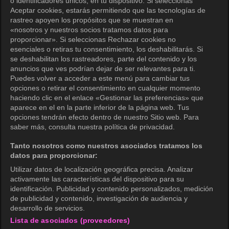
o identificadores únicos, en tu dispositivo. Si seleccionas
Centro de ayuda
Aceptar cookies, estarás permitiendo que las tecnologías de
rastreo apoyen los propósitos que se muestran en
Términos de uso
«nosotros y nuestros socios tratamos datos para
proporcionar». Si seleccionas Rechazar cookies no
Política de privacidad
esenciales o retiras tu consentimiento, los deshabilitarás. Si
se deshabilitan los rastreadores, parte del contenido y los
Política de privacidad (Europa)
anuncios que ves podrían dejar de ser relevantes para ti.
Política de privacidad (Oceanía)
Puedes volver a acceder a este menú para cambiar tus
opciones o retirar el consentimiento en cualquier momento
Política de privacidad (Brasil)
haciendo clic en el enlace «Gestionar las preferencias» que
aparece en el en la parte inferior de la página web. Tus
Derechos de privacidad de California
opciones tendrán efecto dentro de nuestro Sitio web. Para
saber más, consulta nuestra política de privacidad.
Política de cookies (Administrar tus
preferencias de cookies)
Tanto nosotros como nuestros asociados tratamos los
datos para proporcionar:
No venda mi información personal
Utilizar datos de localización geográfica precisa. Analizar
Guía de calificaciones
activamente las características del dispositivo para su
identificación. Publicidad y contenido personalizados, medición
Accesibilidad
de publicidad y contenido, investigación de audiencia y
desarrollo de servicios.
Lista de asociados (proveedores)
wavve Americas