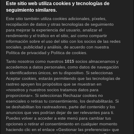
Español
Este sitio web utiliza cookies y tecnologías de
seguimiento similares.
KOCOWA+ Redes sociales
Este sitio también utiliza cookies adicionales, píxeles,
recopilación de datos y otras tecnologías de seguimiento
para mejorar la experiencia del usuario, analizar el
rendimiento y el tráfico en el sitio, así como compartir
información sobre el uso del sitio con los socios de las redes
sociales, publicidad y análisis, de acuerdo con nuestra
Política de privacidad y Política de cookies.
Tanto nosotros como nuestros
1015
socios almacenamos y
KOCOWA+
accedemos a datos personales, como datos de navegación
o identificadores únicos, en tu dispositivo. Si seleccionas
Centro de ayuda
Aceptar cookies, estarás permitiendo que las tecnologías de
rastreo apoyen los propósitos que se muestran en
Términos de uso
«nosotros y nuestros socios tratamos datos para
proporcionar». Si seleccionas Rechazar cookies no
Política de privacidad
esenciales o retiras tu consentimiento, los deshabilitarás. Si
se deshabilitan los rastreadores, parte del contenido y los
Política de privacidad (Europa)
anuncios que ves podrían dejar de ser relevantes para ti.
Política de privacidad (Oceanía)
Puedes volver a acceder a este menú para cambiar tus
opciones o retirar el consentimiento en cualquier momento
Política de privacidad (Brasil)
haciendo clic en el enlace «Gestionar las preferencias» que