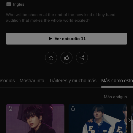
Inglés
Who will be chosen at the end of the new kind of boy band
audition that makes the whole world excited?
Ver episodio 11
isodios
Mostrar info
Tráileres y mucho más
Más como esto
Más antiguo