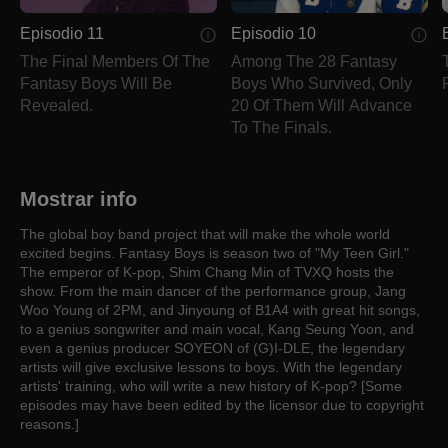
Episodio 11
Episodio 10
The Final Members Of The
Among The 28 Fantasy
Fantasy Boys Will Be
Boys Who Survived, Only
Revealed.
20 Of Them Will Advance
To The Finals.
Mostrar info
The global boy band project that will make the whole world
excited begins. Fantasy Boys is season two of "My Teen Girl."
The emperor of K-pop, Shim Chang Min of TVXQ hosts the
show. From the main dancer of the performance group, Jang
Woo Young of 2PM, and Jinyoung of B1A4 with great hit songs,
to a genius songwriter and main vocal, Kang Seung Yoon, and
even a genius producer SOYEON of (G)I-DLE, the legendary
artists will give exclusive lessons to boys. With the legendary
artists' training, who will write a new history of K-pop? [Some
episodes may have been edited by the licensor due to copyright
reasons.]