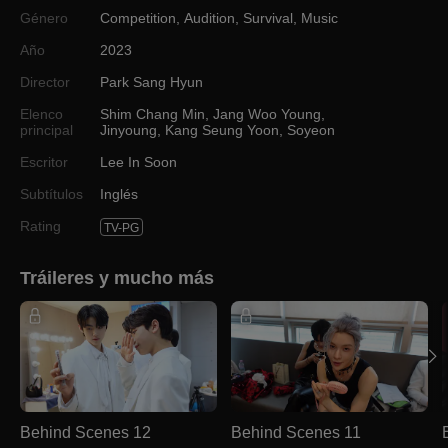
Género
Competition
,
Audition
,
Survival
,
Music
Año
2023
Director
Park Sang Hyun
Elenco
Shim Chang Min
,
Jang Woo Young
,
principal
Jinyoung
,
Kang Seung Yoon
,
Soyeon
Escritor
Lee In Soon
Subtítulos
Inglés
Rating
TV-PG
Tráileres y mucho más
Behind Scenes 12
Behind Scenes 11