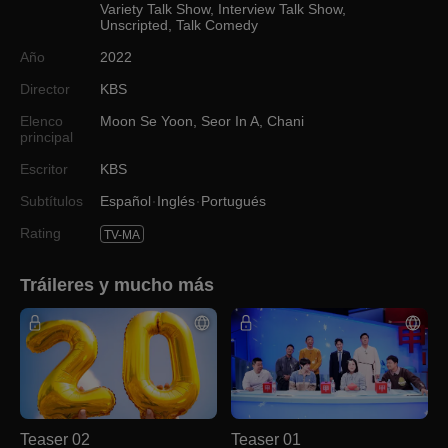
Variety Talk Show
,
Interview Talk Show
,
Unscripted
,
Talk Comedy
Año
2022
Director
KBS
Elenco
Moon Se Yoon
,
Seor In A
,
Chani
principal
Escritor
KBS
Subtítulos
Español
Inglés
Portugués
Rating
TV-MA
Tráileres y mucho más
Teaser 02
Teaser 01