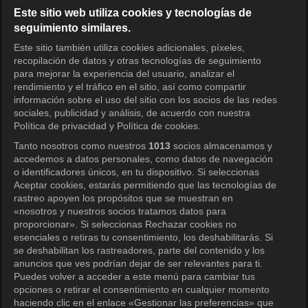
Español
Este sitio web utiliza cookies y tecnologías de
seguimiento similares.
KOCOWA+ Redes sociales
Este sitio también utiliza cookies adicionales, píxeles,
recopilación de datos y otras tecnologías de seguimiento
para mejorar la experiencia del usuario, analizar el
rendimiento y el tráfico en el sitio, así como compartir
información sobre el uso del sitio con los socios de las redes
sociales, publicidad y análisis, de acuerdo con nuestra
Política de privacidad y Política de cookies.
Tanto nosotros como nuestros
1013
socios almacenamos y
KOCOWA+
accedemos a datos personales, como datos de navegación
o identificadores únicos, en tu dispositivo. Si seleccionas
Centro de ayuda
Aceptar cookies, estarás permitiendo que las tecnologías de
rastreo apoyen los propósitos que se muestran en
Términos de uso
«nosotros y nuestros socios tratamos datos para
proporcionar». Si seleccionas Rechazar cookies no
Política de privacidad
esenciales o retiras tu consentimiento, los deshabilitarás. Si
se deshabilitan los rastreadores, parte del contenido y los
Política de privacidad (Europa)
anuncios que ves podrían dejar de ser relevantes para ti.
Política de privacidad (Oceanía)
Puedes volver a acceder a este menú para cambiar tus
opciones o retirar el consentimiento en cualquier momento
Política de privacidad (Brasil)
haciendo clic en el enlace «Gestionar las preferencias» que