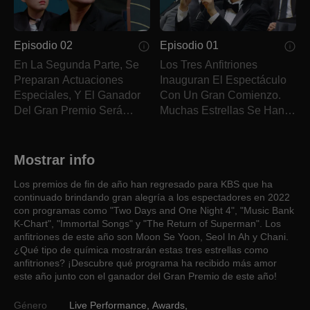
Episodio 02
Episodio 01
En La Segunda Parte, Se
Los Tres Anfitriones
Preparan Actuaciones
Inauguran El Espectáculo
Especiales, Y El Ganador
Con Un Gran Comienzo.
Del Gran Premio Será
Muchas Estrellas Se Han
Revelado.
Reunido Para Felicitar A
Los Nominados.
Mostrar info
Los premios de fin de año han regresado para KBS que ha
continuado brindando gran alegría a los espectadores en 2022
con programas como "Two Days and One Night 4", "Music Bank
K-Chart", "Immortal Songs" y "The Return of Superman". Los
anfitriones de este año son Moon Se Yoon, Seol In Ah y Chani.
¿Qué tipo de química mostrarán estas tres estrellas como
anfitriones? ¡Descubre qué programa ha recibido más amor
este año junto con el ganador del Gran Premio de este año!
Género
Live Performance
,
Awards
,