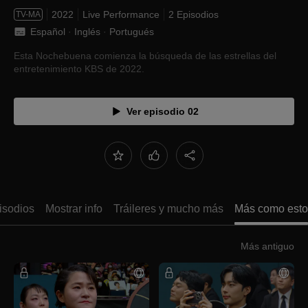
2022
Live Performance
2 Episodios
TV-MA
Español
 · 
Inglés
 · 
Portugués
Esta Nochebuena comienza la búsqueda de las estrellas del
entretenimiento KBS de 2022.
Ver episodio 02
isodios
Mostrar info
Tráileres y mucho más
Más como esto
Más antiguo