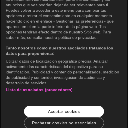
Política de privacidad (Europa)
anuncios que ves podrían dejar de ser relevantes para ti.
Política de privacidad (Oceanía)
Puedes volver a acceder a este menú para cambiar tus
opciones o retirar el consentimiento en cualquier momento
Política de privacidad (Brasil)
haciendo clic en el enlace «Gestionar las preferencias» que
aparece en el en la parte inferior de la página web. Tus
Derechos de privacidad de California
opciones tendrán efecto dentro de nuestro Sitio web. Para
saber más, consulta nuestra política de privacidad.
Política de cookies (Administrar tus
preferencias de cookies)
Tanto nosotros como nuestros asociados tratamos los
datos para proporcionar:
No venda mi información personal
Utilizar datos de localización geográfica precisa. Analizar
Guía de calificaciones
activamente las características del dispositivo para su
identificación. Publicidad y contenido personalizados, medición
Accesibilidad
de publicidad y contenido, investigación de audiencia y
desarrollo de servicios.
Lista de asociados (proveedores)
wavve Americas
Información corporativa
Aceptar cookies
Carreras
Consultas comerciales
Rechazar cookies no esenciales