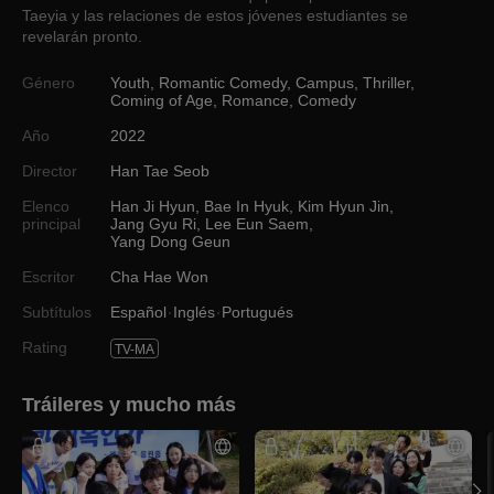
Taeyia y las relaciones de estos jóvenes estudiantes se
revelarán pronto.
Género
Youth
,
Romantic Comedy
,
Campus
,
Thriller
,
Coming of Age
,
Romance
,
Comedy
Año
2022
Director
Han Tae Seob
Elenco
Han Ji Hyun
,
Bae In Hyuk
,
Kim Hyun Jin
,
principal
Jang Gyu Ri
,
Lee Eun Saem
,
Yang Dong Geun
Escritor
Cha Hae Won
Subtítulos
Español
Inglés
Portugués
Rating
TV-MA
Tráileres y mucho más