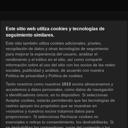
Español
Este sitio web utiliza cookies y tecnologías de
seguimiento similares.
KOCOWA+ Redes sociales
Este sitio también utiliza cookies adicionales, píxeles,
recopilación de datos y otras tecnologías de seguimiento
para mejorar la experiencia del usuario, analizar el
rendimiento y el tráfico en el sitio, así como compartir
información sobre el uso del sitio con los socios de las redes
sociales, publicidad y análisis, de acuerdo con nuestra
Política de privacidad y Política de cookies.
Tanto nosotros como nuestros
1013
socios almacenamos y
KOCOWA+
accedemos a datos personales, como datos de navegación
o identificadores únicos, en tu dispositivo. Si seleccionas
Centro de ayuda
Aceptar cookies, estarás permitiendo que las tecnologías de
rastreo apoyen los propósitos que se muestran en
Términos de uso
«nosotros y nuestros socios tratamos datos para
proporcionar». Si seleccionas Rechazar cookies no
Política de privacidad
esenciales o retiras tu consentimiento, los deshabilitarás. Si
se deshabilitan los rastreadores, parte del contenido y los