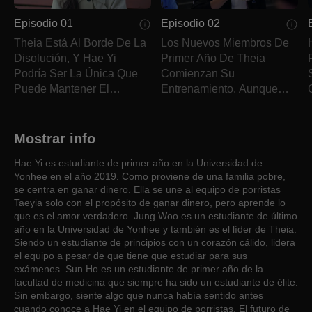
Episodio 01
Episodio 02
Theia Está Al Borde De La
Los Nuevos Miembros De
Disolución, Y Hae Yi
Primer Año De Theia
Podría Ser La Única Que
Comienzan Su
Puede Mantener El
Entrenamiento. Aunque
Escuadrón Unido.
Algunos Se Rinden, Hae Yi
Lo Lleva Hasta El Final.
Mostrar info
Hae Yi es estudiante de primer año en la Universidad de
Yonhee en el año 2019. Como proviene de una familia pobre,
se centra en ganar dinero. Ella se une al equipo de porristas
Taeyia solo con el propósito de ganar dinero, pero aprende lo
que es el amor verdadero. Jung Woo es un estudiante de último
año en la Universidad de Yonhee y también es el líder de Theia.
Siendo un estudiante de principios con un corazón cálido, lidera
el equipo a pesar de que tiene que estudiar para sus
exámenes. Sun Ho es un estudiante de primer año de la
facultad de medicina que siempre ha sido un estudiante de élite.
Sin embargo, siente algo que nunca había sentido antes
cuando conoce a Hae Yi en el equipo de porristas. El futuro de