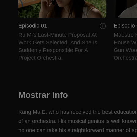
Episodio 01
Episodio
Ru Mi's Last-Minute Proposal At
Maestro 
Work Gets Selected, And She Is
House Wi
Suddenly Responsible For A
Gun Woo
Project Orchestra.
Orchestra
Mostrar info
Kang Ma E, who has received the best education,
of an orchestra. His musical genius is well known
no one can take his straightforward manner of s