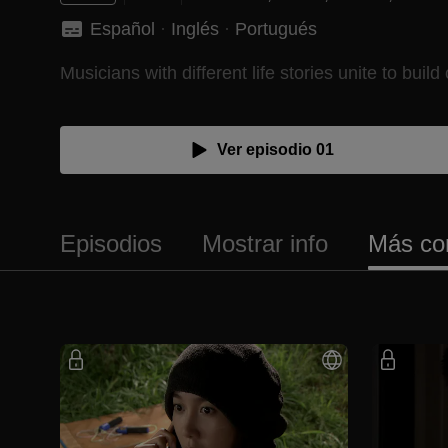
Español
 · 
Inglés
 · 
Portugués
Musicians with different life stories unite to bu
Ver episodio 01
Episodios
Mostrar info
Más co