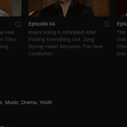
Episodio 04
Epis
top Hee
Mayor Kang Is Infuriated After
The 
i Tries
Finding Everything Out. Jung
Gun
ang.
Myung Hwan Becomes The New
Choo
Conductor.
Day.
e
,
Music
,
Drama
,
Youth