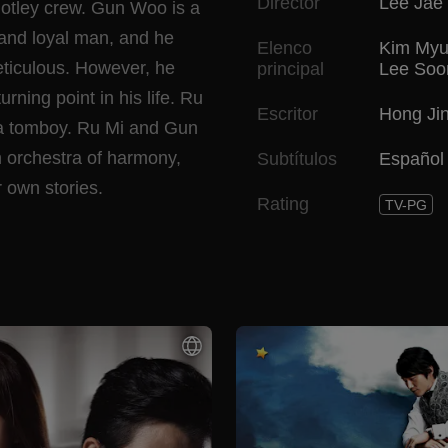
Director
Lee Jae
motley crew. Gun Woo is a
 and loyal man, and he
Elenco
Kim Myu
eticulous. However, he
principal
Lee Soo
ning point in his life. Ru
Escritor
Hong Ji
is a tomboy. Ru Mi and Gun
 orchestra of harmony,
Subtítulos
Español
r own stories.
Rating
TV-PG