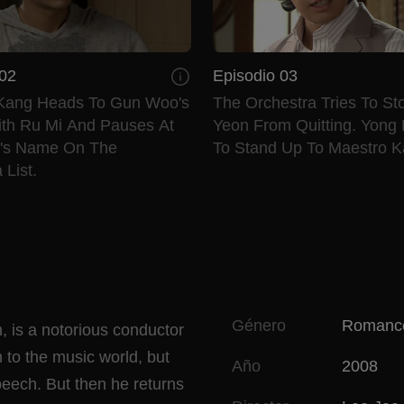
 02
Episodio 03
Kang Heads To Gun Woo's
The Orchestra Tries To S
th Ru Mi And Pauses At
Yeon From Quitting. Yong K
's Name On The
To Stand Up To Maestro K
 List.
Género
Romanc
 is a notorious conductor
 to the music world, but
Año
2008
peech. But then he returns