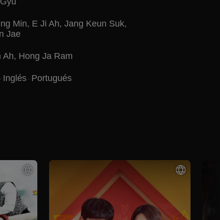
 Gyu
ng Min
,
E Ji Ah
,
Jang Keun Suk
,
n Jae
n Ah
,
Hong Ja Ram
Inglés
Portugués