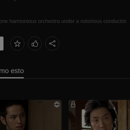
ild one harmonious orchestra under a notorious conductor.
mo esto