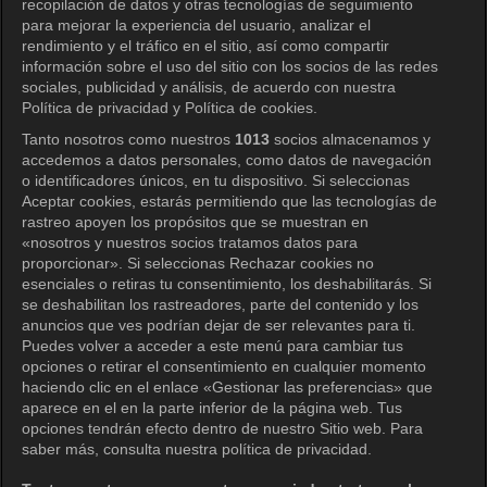
recopilación de datos y otras tecnologías de seguimiento
para mejorar la experiencia del usuario, analizar el
rendimiento y el tráfico en el sitio, así como compartir
información sobre el uso del sitio con los socios de las redes
sociales, publicidad y análisis, de acuerdo con nuestra
Política de privacidad y Política de cookies.
Tanto nosotros como nuestros
1013
socios almacenamos y
KOCOWA+
accedemos a datos personales, como datos de navegación
o identificadores únicos, en tu dispositivo. Si seleccionas
Centro de ayuda
Aceptar cookies, estarás permitiendo que las tecnologías de
rastreo apoyen los propósitos que se muestran en
Términos de uso
«nosotros y nuestros socios tratamos datos para
proporcionar». Si seleccionas Rechazar cookies no
Política de privacidad
esenciales o retiras tu consentimiento, los deshabilitarás. Si
se deshabilitan los rastreadores, parte del contenido y los
Política de privacidad (Europa)
anuncios que ves podrían dejar de ser relevantes para ti.
Política de privacidad (Oceanía)
Puedes volver a acceder a este menú para cambiar tus
opciones o retirar el consentimiento en cualquier momento
Política de privacidad (Brasil)
haciendo clic en el enlace «Gestionar las preferencias» que
aparece en el en la parte inferior de la página web. Tus
Derechos de privacidad de California
opciones tendrán efecto dentro de nuestro Sitio web. Para
saber más, consulta nuestra política de privacidad.
Política de cookies (Administrar tus
preferencias de cookies)