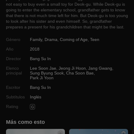
not easy to buy even a small toy for Deok-gu. While Deok-gu is
going to enter the elementary school, grandfather gets to know
that there is not much time left for him. But Deok-gu is too young
to look after his sister and even himself. So, grandfather
prepares a present for his grandchildren that might be the last.
Género
Family
,
Drama
,
Coming of Age
,
Teen
Año
2018
Director
Bang Su In
Elenco
Lee Soon Jae
,
Jeong Ji Hoon
,
Jang Gwang
,
principal
Sung Byung Sook
,
Cha Soon Bae
,
Park Ji Yoon
Escritor
Bang Su In
Subtítulos
Inglés
Rating
G
Más como esto