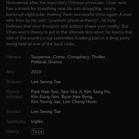
Nicknamed after the legendary Chinese physician, Chan-woo
has a knack for breathing new life into struggling, nearly
bankrupt nightclubs, making them successful once again. A man
who lives by his own "quantum physical theory", he truly
believes that your thoughts and actions shape your reality. But
Chan-woo's theory is put to the ultimate test when he learns that
one of the country's top celebrities is taking part in a drug party
being held at one of the local clubs.
Género
Suspense
,
Crime
,
Conspiracy
,
Thriller
,
Political
,
Drama
Año
2019
Director
Lee Seong Tae
Elenco
Park Hae Soo
,
Seo Yea Ji
,
Kim Sang Ho
,
principal
Kim Eung Soo
,
Byun Hee Bong
,
Kim Young Jae
,
Lee Chang Hoon
Escritor
Lee Seong Tae
Subtítulos
Inglés
Rating
TV-14