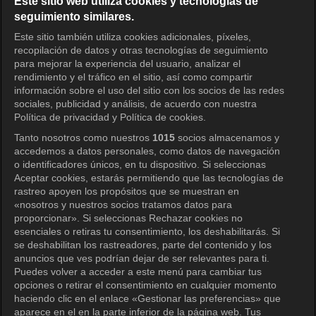
Este sitio web utiliza cookies y tecnologías de
seguimiento similares.
KOCOWA+ Redes sociales
Este sitio también utiliza cookies adicionales, píxeles,
recopilación de datos y otras tecnologías de seguimiento
para mejorar la experiencia del usuario, analizar el
rendimiento y el tráfico en el sitio, así como compartir
información sobre el uso del sitio con los socios de las redes
sociales, publicidad y análisis, de acuerdo con nuestra
Política de privacidad y Política de cookies.
Tanto nosotros como nuestros
1015
socios almacenamos y
KOCOWA+
accedemos a datos personales, como datos de navegación
o identificadores únicos, en tu dispositivo. Si seleccionas
Centro de ayuda
Aceptar cookies, estarás permitiendo que las tecnologías de
rastreo apoyen los propósitos que se muestran en
Términos de uso
«nosotros y nuestros socios tratamos datos para
proporcionar». Si seleccionas Rechazar cookies no
Política de privacidad
esenciales o retiras tu consentimiento, los deshabilitarás. Si
se deshabilitan los rastreadores, parte del contenido y los
Política de privacidad (Europa)
anuncios que ves podrían dejar de ser relevantes para ti.
Política de privacidad (Oceanía)
Puedes volver a acceder a este menú para cambiar tus
opciones o retirar el consentimiento en cualquier momento
Política de privacidad (Brasil)
haciendo clic en el enlace «Gestionar las preferencias» que
aparece en el en la parte inferior de la página web. Tus