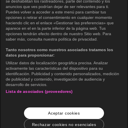
se deshabilitan los rastreadores, parte del contenido y los
Política de privacidad (Europa)
anuncios que ves podrían dejar de ser relevantes para ti.
Política de privacidad (Oceanía)
Puedes volver a acceder a este menú para cambiar tus
opciones o retirar el consentimiento en cualquier momento
Política de privacidad (Brasil)
haciendo clic en el enlace «Gestionar las preferencias» que
aparece en el en la parte inferior de la página web. Tus
Derechos de privacidad de California
opciones tendrán efecto dentro de nuestro Sitio web. Para
saber más, consulta nuestra política de privacidad.
Política de cookies (Administrar tus
preferencias de cookies)
Tanto nosotros como nuestros asociados tratamos los
datos para proporcionar:
No venda mi información personal
Utilizar datos de localización geográfica precisa. Analizar
Guía de calificaciones
activamente las características del dispositivo para su
identificación. Publicidad y contenido personalizados, medición
Accesibilidad
de publicidad y contenido, investigación de audiencia y
desarrollo de servicios.
Lista de asociados (proveedores)
wavve Americas
Información corporativa
Aceptar cookies
Carreras
Consultas comerciales
Rechazar cookies no esenciales