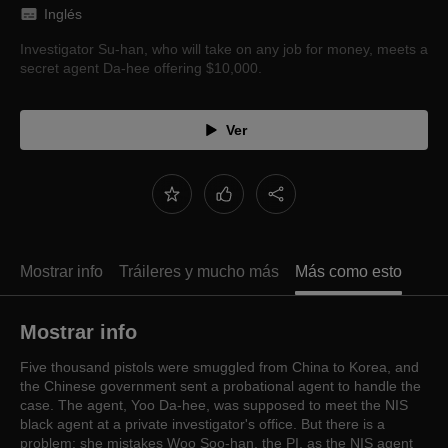
Inglés
Investigator Su-han, who will take on any job for money, meets a
secret agent Da-hee offering $10,000.
Ver
Mostrar info
Tráileres y mucho más
Más como esto
Mostrar info
Five thousand pistols were smuggled from China to Korea, and
the Chinese government sent a probational agent to handle the
case. The agent, Yoo Da-hee, was supposed to meet the NIS
black agent at a private investigator's office. But there is a
problem: she mistakes Woo Soo-han, the PI, as the NIS agent