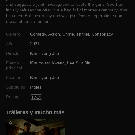
and suggests a joint investigation to locate the guns. Soo-han
initially refuses the offer, but a bag full of money eventually wins
him over. But their noisy and wild joint 'covert' operation soon
draws other's attention.
Género
Comedy
,
Action
,
Crime
,
Thriller
,
Conspiracy
Año
2021
Director
Kim Hyung Joo
Elenco
Kim Young Kwang
,
Lee Sun Bin
principal
Escritor
Kim Hyung Joo
Subtítulos
Inglés
Rating
TV-14
Tráileres y mucho más