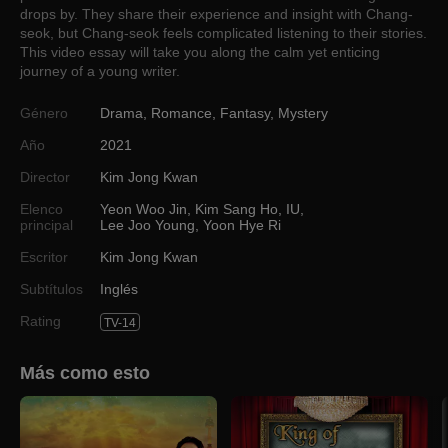
drops by. They share their experience and insight with Chang-
seok, but Chang-seok feels complicated listening to their stories.
This video essay will take you along the calm yet enticing
journey of a young writer.
Género
Drama
,
Romance
,
Fantasy
,
Mystery
Año
2021
Director
Kim Jong Kwan
Elenco
Yeon Woo Jin
,
Kim Sang Ho
,
IU
,
principal
Lee Joo Young
,
Yoon Hye Ri
Escritor
Kim Jong Kwan
Subtítulos
Inglés
Rating
TV-14
Más como esto