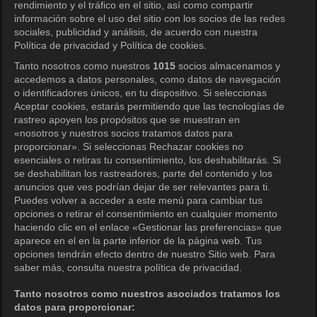
rendimiento y el tráfico en el sitio, así como compartir
información sobre el uso del sitio con los socios de las redes
sociales, publicidad y análisis, de acuerdo con nuestra
Política de privacidad y Política de cookies.
Tanto nosotros como nuestros
1015
socios almacenamos y
KOCOWA+
accedemos a datos personales, como datos de navegación
o identificadores únicos, en tu dispositivo. Si seleccionas
Centro de ayuda
Aceptar cookies, estarás permitiendo que las tecnologías de
rastreo apoyen los propósitos que se muestran en
Términos de uso
«nosotros y nuestros socios tratamos datos para
proporcionar». Si seleccionas Rechazar cookies no
Política de privacidad
esenciales o retiras tu consentimiento, los deshabilitarás. Si
se deshabilitan los rastreadores, parte del contenido y los
Política de privacidad (Europa)
anuncios que ves podrían dejar de ser relevantes para ti.
Política de privacidad (Oceanía)
Puedes volver a acceder a este menú para cambiar tus
opciones o retirar el consentimiento en cualquier momento
Política de privacidad (Brasil)
haciendo clic en el enlace «Gestionar las preferencias» que
aparece en el en la parte inferior de la página web. Tus
Derechos de privacidad de California
opciones tendrán efecto dentro de nuestro Sitio web. Para
saber más, consulta nuestra política de privacidad.
Política de cookies (Administrar tus
preferencias de cookies)
Tanto nosotros como nuestros asociados tratamos los
datos para proporcionar:
No venda mi información personal