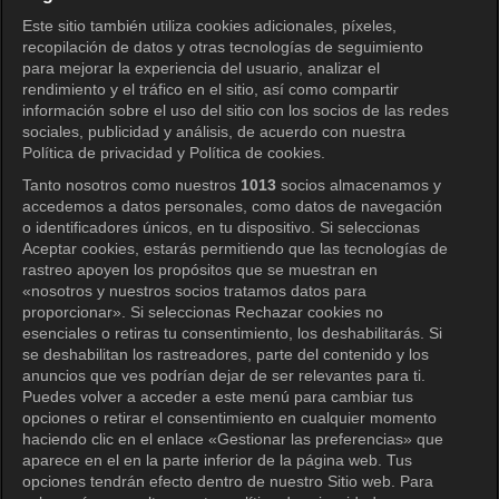
KOCOWA+ Redes sociales
Este sitio también utiliza cookies adicionales, píxeles,
recopilación de datos y otras tecnologías de seguimiento
para mejorar la experiencia del usuario, analizar el
rendimiento y el tráfico en el sitio, así como compartir
información sobre el uso del sitio con los socios de las redes
sociales, publicidad y análisis, de acuerdo con nuestra
Política de privacidad y Política de cookies.
Tanto nosotros como nuestros
1013
socios almacenamos y
KOCOWA+
accedemos a datos personales, como datos de navegación
o identificadores únicos, en tu dispositivo. Si seleccionas
Centro de ayuda
Aceptar cookies, estarás permitiendo que las tecnologías de
rastreo apoyen los propósitos que se muestran en
Términos de uso
«nosotros y nuestros socios tratamos datos para
proporcionar». Si seleccionas Rechazar cookies no
Política de privacidad
esenciales o retiras tu consentimiento, los deshabilitarás. Si
se deshabilitan los rastreadores, parte del contenido y los
Política de privacidad (Europa)
anuncios que ves podrían dejar de ser relevantes para ti.
Política de privacidad (Oceanía)
Puedes volver a acceder a este menú para cambiar tus
opciones o retirar el consentimiento en cualquier momento
Política de privacidad (Brasil)
haciendo clic en el enlace «Gestionar las preferencias» que
aparece en el en la parte inferior de la página web. Tus
Derechos de privacidad de California
opciones tendrán efecto dentro de nuestro Sitio web. Para