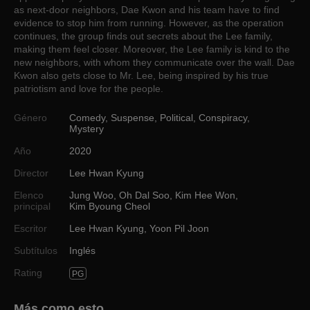
as next-door neighbors, Dae Kwon and his team have to find
evidence to stop him from running. However, as the operation
continues, the group finds out secrets about the Lee family,
making them feel closer. Moreover, the Lee family is kind to the
new neighbors, with whom they communicate over the wall. Dae
Kwon also gets close to Mr. Lee, being inspired by his true
patriotism and love for the people.
Género
Comedy
,
Suspense
,
Political
,
Conspiracy
,
Mystery
Año
2020
Director
Lee Hwan Kyung
Elenco
Jung Woo
,
Oh Dal Soo
,
Kim Hee Won
,
principal
Kim Byoung Cheol
Escritor
Lee Hwan Kyung
,
Yoon Pil Joon
Subtítulos
Inglés
Rating
PG
Más como esto