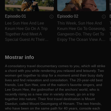
Episodio 01
Episodio 02
Lee Sun Hee And Lee
This Week, Sun Hee And
Keum Hee Go On A Trip
Keum Hee Go To Goseong,
Together And Meet A
Gangwon-Do. They Get To
Special Guest At Their
Enjoy The Ocean View And
Destination.
Tasty Food.
Mostrar info
A consolatory travel documentary comes to you, which will strike
a chord with you while rendering you relaxed and leisurely. Two
women get together to stop for a moment amid their busy daily
lives and find relaxation and consolation. The 20-year-old best
friends, Lee Sun Hee, one of the nation’s favorite singers, and
Lee Geum Hee, the godmother of the anchors’ world, who is
recently rising as a new star in variety shows, go on a trip
together into nature. Their first travel destination is Mount
Daedun, called Mount Geumgang of Honam. The two friends,
who have been on the same path for 40 years, console each