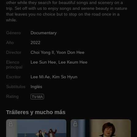
other while they search for beautiful songs and scenery on a
trip. Set off with us to enjoy songs and serene beauty in nature
that leaves you no choice but to stop on the road once in a
while.
Género
Documentary
Año
2022
Director
Choi Yong Il
,
Yoon Don Hee
Elenco
Lee Sun Hee
,
Lee Keum Hee
principal
Escritor
Lee Mi Ae
,
Kim So Hyun
Subtítulos
Inglés
Rating
TV-MA
Tráileres y mucho más