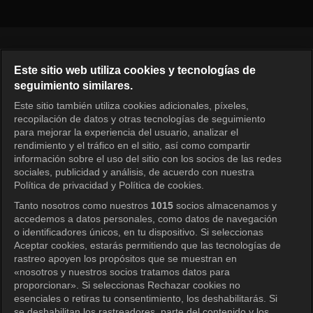
Español
Este sitio web utiliza cookies y tecnologías de
seguimiento similares.
KOCOWA+ Redes sociales
Este sitio también utiliza cookies adicionales, píxeles,
recopilación de datos y otras tecnologías de seguimiento
para mejorar la experiencia del usuario, analizar el
rendimiento y el tráfico en el sitio, así como compartir
información sobre el uso del sitio con los socios de las redes
sociales, publicidad y análisis, de acuerdo con nuestra
Política de privacidad y Política de cookies.
Tanto nosotros como nuestros
1015
socios almacenamos y
KOCOWA+
accedemos a datos personales, como datos de navegación
o identificadores únicos, en tu dispositivo. Si seleccionas
Centro de ayuda
Aceptar cookies, estarás permitiendo que las tecnologías de
rastreo apoyen los propósitos que se muestran en
Términos de uso
«nosotros y nuestros socios tratamos datos para
proporcionar». Si seleccionas Rechazar cookies no
Política de privacidad
esenciales o retiras tu consentimiento, los deshabilitarás. Si
se deshabilitan los rastreadores, parte del contenido y los