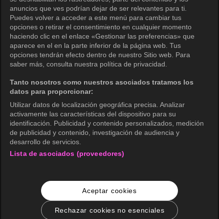
Política de privacidad (Europa)
anuncios que ves podrían dejar de ser relevantes para ti.
Política de privacidad (Oceanía)
Puedes volver a acceder a este menú para cambiar tus
opciones o retirar el consentimiento en cualquier momento
Política de privacidad (Brasil)
haciendo clic en el enlace «Gestionar las preferencias» que
aparece en el en la parte inferior de la página web. Tus
Derechos de privacidad de California
opciones tendrán efecto dentro de nuestro Sitio web. Para
saber más, consulta nuestra política de privacidad.
Política de cookies (Administrar tus
preferencias de cookies)
Tanto nosotros como nuestros asociados tratamos los
datos para proporcionar:
No venda mi información personal
Utilizar datos de localización geográfica precisa. Analizar
Guía de calificaciones
activamente las características del dispositivo para su
identificación. Publicidad y contenido personalizados, medición
Accesibilidad
de publicidad y contenido, investigación de audiencia y
desarrollo de servicios.
Lista de asociados (proveedores)
wavve Americas
Información corporativa
Aceptar cookies
Carreras
Consultas comerciales
Rechazar cookies no esenciales