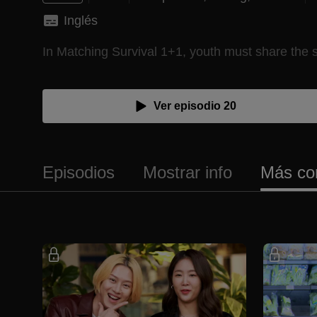
Inglés
In Matching Survival 1+1, youth must share the 
Ver episodio 20
Episodios
Mostrar info
Más co