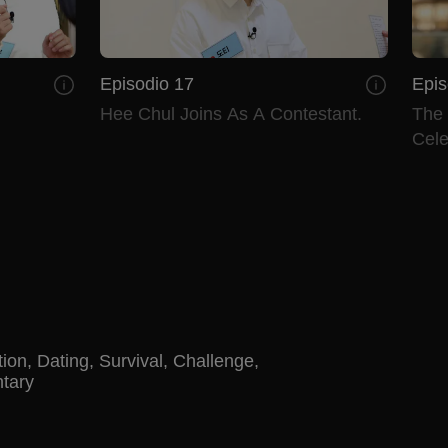
Episodio 17
Epis
Hee Chul Joins As A Contestant.
The
Cele
tion
,
Dating
,
Survival
,
Challenge
,
tary