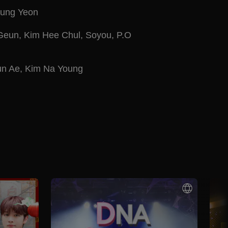
ung Yeon
Geun
,
Kim Hee Chul
,
Soyou
,
P.O
n Ae
,
Kim Na Young