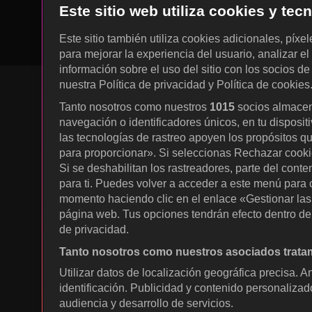
Este sitio web utiliza cookies y te
Este sitio también utiliza cookies adicionales, píxe
para mejorar la experiencia del usuario, analizar el 
información sobre el uso del sitio con los socios de
nuestra Política de privacidad y Política de cookies
Tanto nosotros como nuestros
1015
socios almacen
navegación o identificadores únicos, en tu disposit
KOCOWA+ Redes sociales
las tecnologías de rastreo apoyen los propósitos q
para proporcionar». Si seleccionas Rechazar cookies
Si se deshabilitan los rastreadores, parte del cont
para ti. Puedes volver a acceder a este menú para c
momento haciendo clic en el enlace «Gestionar las p
página web. Tus opciones tendrán efecto dentro de 
de privacidad.
Tanto nosotros como nuestros asociados tratam
© 2026 KOCOWA+. Todos los derecho
Utilizar datos de localización geográfica precisa. A
reservados.
identificación. Publicidad y contenido personalizad
audiencia y desarrollo de servicios.