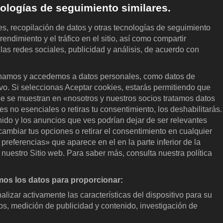
cnologías de seguimiento similares.
les, recopilación de datos y otras tecnologías de seguimiento
rendimiento y el tráfico en el sitio, así como compartir
 las redes sociales, publicidad y análisis, de acuerdo con
.
amos y accedemos a datos personales, como datos de
ivo. Si seleccionas Aceptar cookies, estarás permitiendo que
KOCOWA+
E
ue se muestran en «nosotros y nuestros socios tratamos datos
 no esenciales o retiras tu consentimiento, los deshabilitarás.
Centro de ayuda
Derec
enido y los anuncios que ves podrían dejar de ser relevantes
ambiar tus opciones o retirar el consentimiento en cualquier
Términos de uso
Políti
referencias» que aparece en el en la parte inferior de la
prefe
Política de privacidad
nuestro Sitio web. Para saber más, consulta nuestra política
No ve
Política de privacidad (Europa)
Guía 
os los datos para proporcionar:
Política de privacidad (Oceanía)
s
Acces
nalizar activamente las características del dispositivo para su
Política de privacidad (Brasil)
os, medición de publicidad y contenido, investigación de