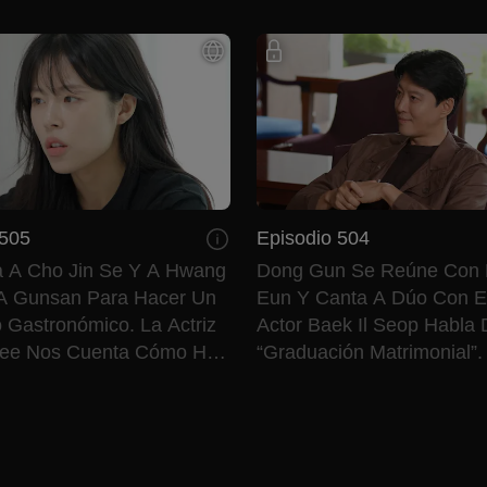
 505
Episodio 504
a A Cho Jin Se Y A Hwang
Dong Gun Se Reúne Con 
 A Gunsan Para Hacer Un
Eun Y Canta A Dúo Con El
 Gastronómico. La Actriz
Actor Baek Il Seop Habla
Hee Nos Cuenta Cómo Ha
“graduación Matrimonial”.
ía.