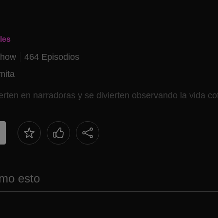
les
Show
464 Episodios
mita
ten en narradoras y se divierten observando la vida cot
mo esto