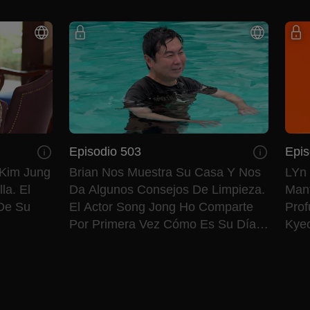
Episodio 503
Epis
Kim Jung
Brian Nos Muestra Su Casa Y Nos
LYn 
la. El
Da Algunos Consejos De Limpieza.
Mant
 De Su
El Actor Song Jong Ho Comparte
Prof
Por Primera Vez Cómo Es Su Día A
Kye
Día.
Cieg