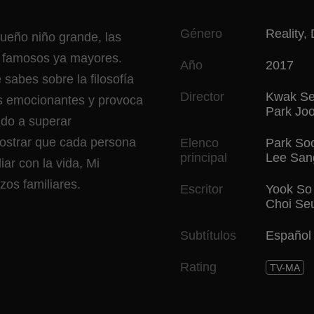
Género
Reality
,
ueño niño grande, las
os famosos ya mayores.
Año
2017
abes sobre la filosofía
Director
Kwak Se
os emocionantes y provoca
Park Jo
ndo a superar
ostrar que cada persona
Elenco
Park So
principal
Lee San
ar con la vida, Mi
zos familiares.
Escritor
Yook So
Choi Se
Subtítulos
Español
Rating
TV-MA