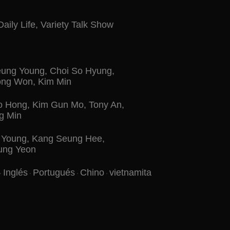
Daily Life
,
Variety Talk Show
ung Young
,
Choi So Hyung
,
ong Won
,
Kim Min
o Hong
,
Kim Gun Mo
,
Tony An
,
g Min
 Young
,
Kang Seung Hee
,
ung Yeon
Inglés
Portugués
Chino
vietnamita