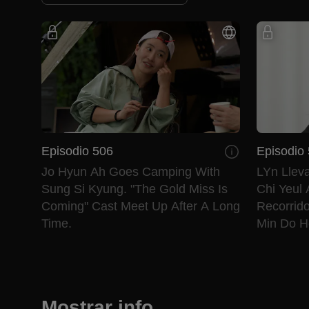
Episodio 506
Episodio
Jo Hyun Ah Goes Camping With
LYn Llev
Sung Si Kyung. "The Gold Miss Is
Chi Yeul
Coming" Cast Meet Up After A Long
Recorrido
Time.
Min Do 
Sido Su D
Mostrar info