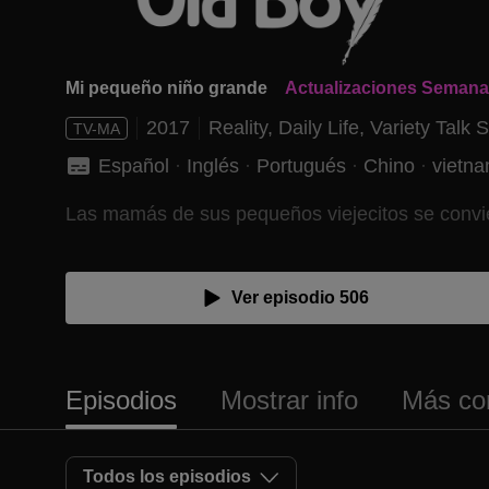
Mi pequeño niño grande
Actualizaciones Semana
2017
Reality,
Daily Life,
Variety Talk 
TV-MA
Español
 · 
Inglés
 · 
Portugués
 · 
Chino
 · 
vietna
Las mamás de sus pequeños viejecitos se convier
Ver episodio 506
Episodios
Mostrar info
Más co
Todos los episodios