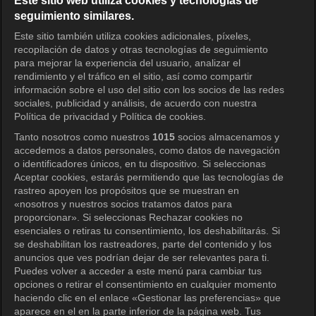
Este sitio web utiliza cookies y tecnologías de
seguimiento similares.
KOCOWA+ Redes sociales
Este sitio también utiliza cookies adicionales, píxeles,
recopilación de datos y otras tecnologías de seguimiento
para mejorar la experiencia del usuario, analizar el
rendimiento y el tráfico en el sitio, así como compartir
información sobre el uso del sitio con los socios de las redes
sociales, publicidad y análisis, de acuerdo con nuestra
Política de privacidad y Política de cookies.
Tanto nosotros como nuestros
1015
socios almacenamos y
KOCOWA+
accedemos a datos personales, como datos de navegación
o identificadores únicos, en tu dispositivo. Si seleccionas
Centro de ayuda
Aceptar cookies, estarás permitiendo que las tecnologías de
rastreo apoyen los propósitos que se muestran en
Términos de uso
«nosotros y nuestros socios tratamos datos para
proporcionar». Si seleccionas Rechazar cookies no
Política de privacidad
esenciales o retiras tu consentimiento, los deshabilitarás. Si
se deshabilitan los rastreadores, parte del contenido y los
Política de privacidad (Europa)
anuncios que ves podrían dejar de ser relevantes para ti.
Política de privacidad (Oceanía)
Puedes volver a acceder a este menú para cambiar tus
opciones o retirar el consentimiento en cualquier momento
Política de privacidad (Brasil)
haciendo clic en el enlace «Gestionar las preferencias» que
aparece en el en la parte inferior de la página web. Tus