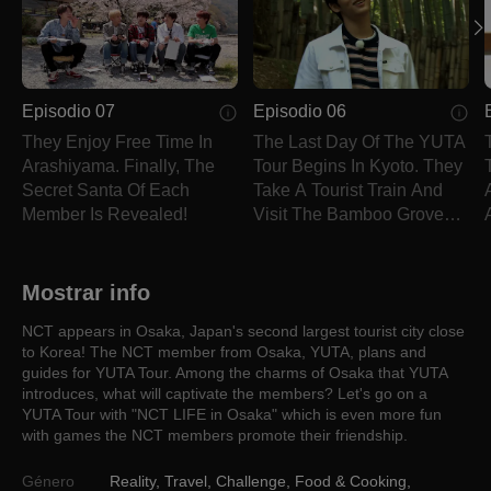
Episodio 07
Episodio 06
They Enjoy Free Time In
The Last Day Of The YUTA
Arashiyama. Finally, The
Tour Begins In Kyoto. They
Secret Santa Of Each
Take A Tourist Train And
Member Is Revealed!
Visit The Bamboo Grove
There.
Mostrar info
NCT appears in Osaka, Japan's second largest tourist city close
to Korea! The NCT member from Osaka, YUTA, plans and
guides for YUTA Tour. Among the charms of Osaka that YUTA
introduces, what will captivate the members? Let's go on a
YUTA Tour with "NCT LIFE in Osaka" which is even more fun
with games the NCT members promote their friendship.
Género
Reality
,
Travel
,
Challenge
,
Food & Cooking
,