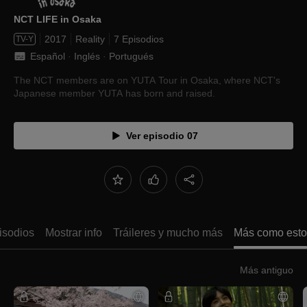
NCT LIFE in Osaka
2017
Reality
7 Episodios
TV-Y
Español
 · 
Inglés
 · 
Portugués
The NCT members are on YUTA Tour in Osaka, where NCT's
Japanese member YUTA has born and raised.
Ver episodio 07
isodios
Mostrar info
Tráileres y mucho más
Más como esto
Más antiguo