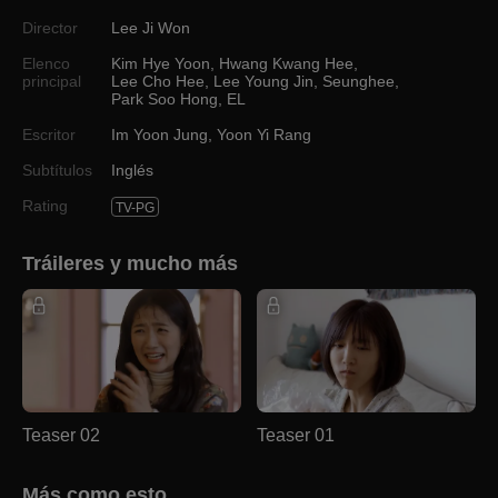
Director
Lee Ji Won
Elenco
Kim Hye Yoon
,
Hwang Kwang Hee
,
principal
Lee Cho Hee
,
Lee Young Jin
,
Seunghee
,
Park Soo Hong
,
EL
Escritor
Im Yoon Jung
,
Yoon Yi Rang
Subtítulos
Inglés
Rating
TV-PG
Tráileres y mucho más
Teaser 02
Teaser 01
Más como esto