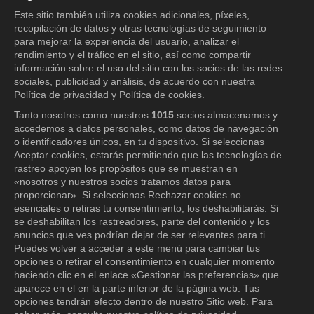
KOCOWA+ Redes sociales
Este sitio también utiliza cookies adicionales, píxeles,
recopilación de datos y otras tecnologías de seguimiento
para mejorar la experiencia del usuario, analizar el
rendimiento y el tráfico en el sitio, así como compartir
información sobre el uso del sitio con los socios de las redes
sociales, publicidad y análisis, de acuerdo con nuestra
Política de privacidad y Política de cookies.
Tanto nosotros como nuestros
1015
socios almacenamos y
KOCOWA+
accedemos a datos personales, como datos de navegación
o identificadores únicos, en tu dispositivo. Si seleccionas
Centro de ayuda
Aceptar cookies, estarás permitiendo que las tecnologías de
rastreo apoyen los propósitos que se muestran en
Términos de uso
«nosotros y nuestros socios tratamos datos para
proporcionar». Si seleccionas Rechazar cookies no
Política de privacidad
esenciales o retiras tu consentimiento, los deshabilitarás. Si
se deshabilitan los rastreadores, parte del contenido y los
Política de privacidad (Europa)
anuncios que ves podrían dejar de ser relevantes para ti.
Política de privacidad (Oceanía)
Puedes volver a acceder a este menú para cambiar tus
opciones o retirar el consentimiento en cualquier momento
Política de privacidad (Brasil)
haciendo clic en el enlace «Gestionar las preferencias» que
aparece en el en la parte inferior de la página web. Tus
Derechos de privacidad de California
opciones tendrán efecto dentro de nuestro Sitio web. Para