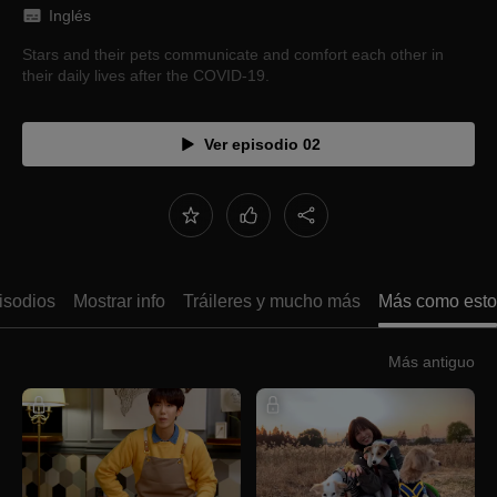
Inglés
Stars and their pets communicate and comfort each other in
their daily lives after the COVID-19.
Ver episodio 02
isodios
Mostrar info
Tráileres y mucho más
Más como esto
Más antiguo