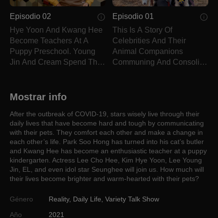
Episodio 02
Episodio 01
Hye Yoon And Kwang Hee
This Is A Story Of
Become Teachers At A
Celebrities And Their
Puppy Preschool. Young
Animal Companions
Jin And Cream Spend The
Communing And Consoling
Day Together.
Each Other.
Mostrar info
After the outbreak of COVID-19, stars wisely live through their
daily lives that have become hard and tough by communicating
with their pets. They comfort each other and make a change in
each other’s life. Park Soo Hong has turned into his cat’s butler
and Kwang Hee has become an enthusiastic teacher at a puppy
kindergarten. Actress Lee Cho Hee, Kim Hye Yoon, Lee Young
Jin, EL, and even idol star Seunghee will join us. How much will
their lives become brighter and warm-hearted with their pets?
Género
Reality
,
Daily Life
,
Variety Talk Show
Año
2021