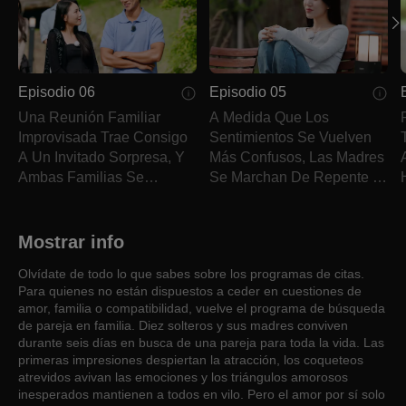
Episodio 06
Episodio 05
Una Reunión Familiar
A Medida Que Los
Improvisada Trae Consigo
Sentimientos Se Vuelven
A Un Invitado Sorpresa, Y
Más Confusos, Las Madres
Ambas Familias Se
Se Marchan De Repente Y
Reúnen Para Una
Las Mujeres Se Reúnen En
Presentación Formal.
La Habitación De Ye Chan.
Mostrar info
Olvídate de todo lo que sabes sobre los programas de citas.
Para quienes no están dispuestos a ceder en cuestiones de
amor, familia o compatibilidad, vuelve el programa de búsqueda
de pareja en familia. Diez solteros y sus madres conviven
durante seis días en busca de una pareja para toda la vida. Las
primeras impresiones despiertan la atracción, los coqueteos
atrevidos avivan las emociones y los triángulos amorosos
inesperados mantienen a todos en vilo. Pero el amor por sí solo