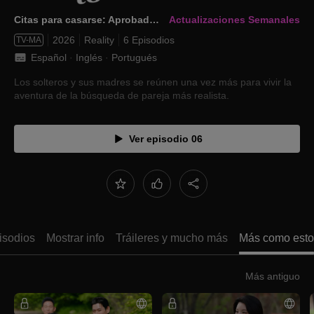
Citas para casarse: Aprobadas por los padres 2
Actualizaciones Semanales
2026
Reality
6 Episodios
TV-MA
Español
 · 
Inglés
 · 
Portugués
Los solteros y sus madres se reúnen una vez más para vivir la
aventura de la búsqueda de pareja más realista.
Ver episodio 06
isodios
Mostrar info
Tráileres y mucho más
Más como esto
Más antiguo