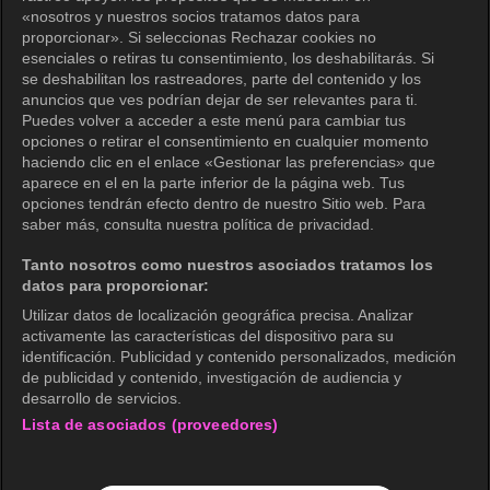
Términos de uso
«nosotros y nuestros socios tratamos datos para
proporcionar». Si seleccionas Rechazar cookies no
Política de privacidad
esenciales o retiras tu consentimiento, los deshabilitarás. Si
se deshabilitan los rastreadores, parte del contenido y los
Política de privacidad (Europa)
anuncios que ves podrían dejar de ser relevantes para ti.
Política de privacidad (Oceanía)
Puedes volver a acceder a este menú para cambiar tus
opciones o retirar el consentimiento en cualquier momento
Política de privacidad (Brasil)
haciendo clic en el enlace «Gestionar las preferencias» que
aparece en el en la parte inferior de la página web. Tus
Derechos de privacidad de California
opciones tendrán efecto dentro de nuestro Sitio web. Para
saber más, consulta nuestra política de privacidad.
Política de cookies (Administrar tus
preferencias de cookies)
Tanto nosotros como nuestros asociados tratamos los
datos para proporcionar:
No venda mi información personal
Utilizar datos de localización geográfica precisa. Analizar
Guía de calificaciones
activamente las características del dispositivo para su
identificación. Publicidad y contenido personalizados, medición
Accesibilidad
de publicidad y contenido, investigación de audiencia y
desarrollo de servicios.
Lista de asociados (proveedores)
wavve Americas
Información corporativa