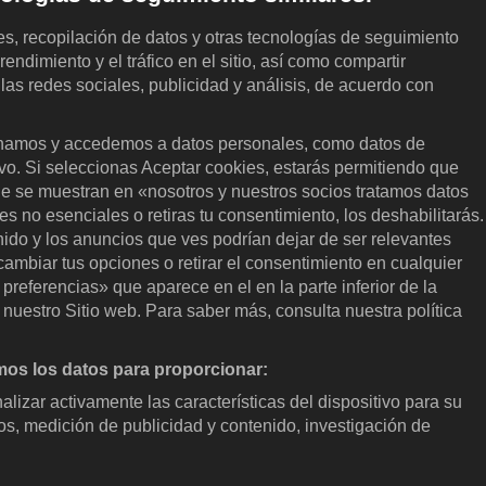
les, recopilación de datos y otras tecnologías de seguimiento
rendimiento y el tráfico en el sitio, así como compartir
 las redes sociales, publicidad y análisis, de acuerdo con
.
amos y accedemos a datos personales, como datos de
ivo. Si seleccionas Aceptar cookies, estarás permitiendo que
KOCOWA+
E
ue se muestran en «nosotros y nuestros socios tratamos datos
 no esenciales o retiras tu consentimiento, los deshabilitarás.
Centro de ayuda
Derec
enido y los anuncios que ves podrían dejar de ser relevantes
ambiar tus opciones o retirar el consentimiento en cualquier
Términos de uso
Políti
referencias» que aparece en el en la parte inferior de la
prefe
Política de privacidad
nuestro Sitio web. Para saber más, consulta nuestra política
No ve
Política de privacidad (Europa)
Guía 
os los datos para proporcionar:
Política de privacidad (Oceanía)
s
Acces
nalizar activamente las características del dispositivo para su
Política de privacidad (Brasil)
os, medición de publicidad y contenido, investigación de