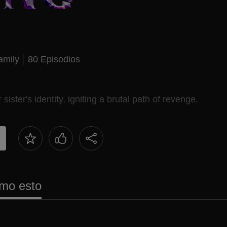
amily
80 Episodios
ister's identity, igniting a brutal path of revenge.
mo esto