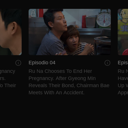
Episodio 04
Epis
egnancy
Ru Na Chooses To End Her
Ru N
rs.
Pregnancy. After Gyeong Min
Have
o Their
Reveals Their Bond, Chairman Bae
Up W
Meets With An Accident.
Appr