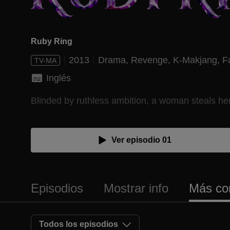
Ruby Ring
2013
Drama,
Revenge,
K-Makjang,
F
TV-MA
Inglés
Blinded by ruthless ambition, a woman steals her s
Ver episodio 01
Episodios
Mostrar info
Más co
Todos los episodios