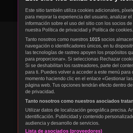
Este sitio también utiliza cookies adicionales, píxe
para mejorar la experiencia del usuario, analizar el 
información sobre el uso del sitio con los socios de
nuestra Política de privacidad y Política de cookies
Tanto nosotros como nuestros
1015
socios almacen
navegación o identificadores únicos, en tu disposit
KOCOWA+ Redes sociales
las tecnologías de rastreo apoyen los propósitos q
para proporcionar». Si seleccionas Rechazar cookies
Si se deshabilitan los rastreadores, parte del cont
para ti. Puedes volver a acceder a este menú para c
momento haciendo clic en el enlace «Gestionar las p
página web. Tus opciones tendrán efecto dentro de 
de privacidad.
Tanto nosotros como nuestros asociados tratam
© 2026 KOCOWA+. Todos los derecho
Utilizar datos de localización geográfica precisa. A
reservados.
identificación. Publicidad y contenido personalizad
audiencia y desarrollo de servicios.
Lista de asociados (proveedores)