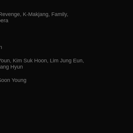
Revenge
,
K-Makjang
,
Family
,
era
n
Youn
,
Kim Suk Hoon
,
Lim Jung Eun
,
ang Hyun
oon Young