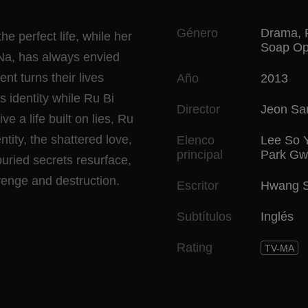
Género
Drama
,
 perfect life, while her
Soap Op
 Na, has always envied
nt turns their lives
Año
2013
 identity while Ru Bi
Director
Jeon Sa
 a life built on lies, Ru
ntity, the shattered love,
Elenco
Lee So 
principal
Park Gw
buried secrets resurface,
evenge and destruction.
Escritor
Hwang S
Subtítulos
Inglés
Rating
TV-MA