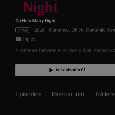
Go Ho's Starry Night
2016
Romance,
Office,
Romantic Co
TV-MA
Inglés
A romance between a 29-year-old girl named Go 
Ver episodio 01
Episodios
Mostrar info
Tráiler