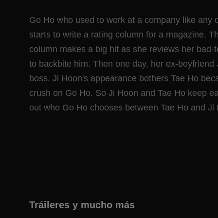
Go Ho who used to work at a company like any o
starts to write a rating column for a magazine. T
column makes a big hit as she reviews her bad-
to backbite him. Then one day, her ex-boyfriend
boss. Ji Hoon's appearance bothers Tae Ho beca
crush on Go Ho. So Ji Hoon and Tae Ho keep eac
out who Go Ho chooses between Tae Ho and Ji 
Tráileres y mucho más