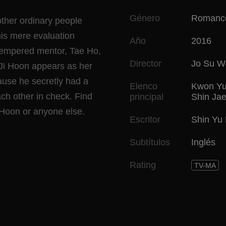
Género
Romanc
ther ordinary people
his mere evaluation
Año
2016
tempered mentor, Tae Ho,
Director
Jo Su W
 Ji Hoon appears as her
use he secretly had a
Elenco
Kwon Yu
h other in check. Find
principal
Shin Ja
Hoon or anyone else.
Escritor
Shin Yu
Subtítulos
Inglés
Rating
TV-MA