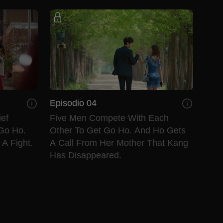
Episodio 04
ief
Five Men Compete With Each
Go Ho.
Other To Get Go Ho. And Ho Gets
A Fight.
A Call From Her Mother That Kang
Has Disappeared.