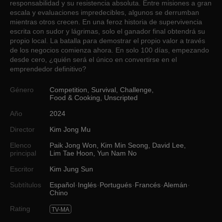
responsabilidad y su resistencia absoluta. Entre misiones a gran
escala y evaluaciones impredecibles, algunos se derrumban
mientras otros crecen. En una feroz historia de supervivencia
escrita con sudor y lágrimas, solo el ganador final obtendrá su
propio local. La batalla para demostrar el propio valor a través
de los negocios comienza ahora. En solo 100 días, empezando
desde cero, ¿quién será el único en convertirse en el
emprendedor definitivo?
Género
Competition
,
Survival
,
Challenge
,
Food & Cooking
,
Unscripted
Año
2024
Director
Kim Jong Mu
Elenco
Paik Jong Won
,
Kim Min Seong
,
David Lee
,
principal
Lim Tae Hoon
,
Yun Nam No
Escritor
Kim Jung Sun
Subtítulos
Español
Inglés
Portugués
Francés
Alemán
Chino
Rating
TV-MA