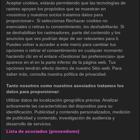
Centro de ayuda
Aceptar cookies, estarás permitiendo que las tecnologías de
rastreo apoyen los propósitos que se muestran en
Términos de uso
«nosotros y nuestros socios tratamos datos para
proporcionar». Si seleccionas Rechazar cookies no
Política de privacidad
esenciales o retiras tu consentimiento, los deshabilitarás. Si
se deshabilitan los rastreadores, parte del contenido y los
Política de privacidad (Europa)
anuncios que ves podrían dejar de ser relevantes para ti.
Política de privacidad (Oceanía)
Puedes volver a acceder a este menú para cambiar tus
opciones o retirar el consentimiento en cualquier momento
Política de privacidad (Brasil)
haciendo clic en el enlace «Gestionar las preferencias» que
aparece en el en la parte inferior de la página web. Tus
Derechos de privacidad de California
opciones tendrán efecto dentro de nuestro Sitio web. Para
saber más, consulta nuestra política de privacidad.
Política de cookies (Administrar tus
preferencias de cookies)
Tanto nosotros como nuestros asociados tratamos los
datos para proporcionar:
No venda mi información personal
Utilizar datos de localización geográfica precisa. Analizar
Guía de calificaciones
activamente las características del dispositivo para su
identificación. Publicidad y contenido personalizados, medición
Accesibilidad
de publicidad y contenido, investigación de audiencia y
desarrollo de servicios.
Lista de asociados (proveedores)
wavve Americas