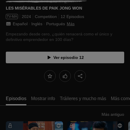
LES MISÉRABLES DE PAIK JONG WON
2024
Competition
12 Episodios
TV-MA
Español
 · 
Inglés
 · 
Portugués
Más
Empezando desde cero, ¿quién renacerá como el único y
definitivo emprendedor en 100 días?
Ver episodio 12
Episodios
Mostrar info
Tráileres y mucho más
Más como
Más antiguo