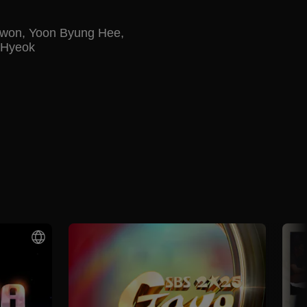
Kwon
,
Yoon Byung Hee
,
 Hyeok