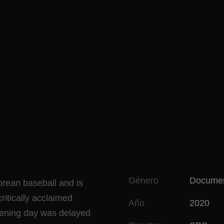
Género
Documen
orean baseball and is
critically acclaimed
Año
2020
opening day was delayed