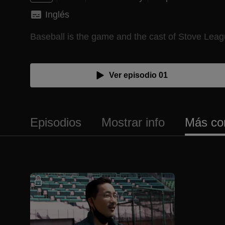
Inglés
Baseball is the game and the cast of Stove Leagu
Ver episodio 01
Episodios
Mostrar info
Más co