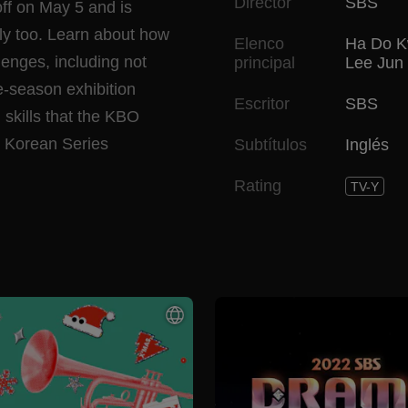
Director
SBS
ff on May 5 and is
lly too. Learn about how
Elenco
Ha Do 
enges, including not
principal
Lee Jun
e-season exhibition
Escritor
SBS
skills that the KBO
0 Korean Series
Subtítulos
Inglés
Rating
TV-Y