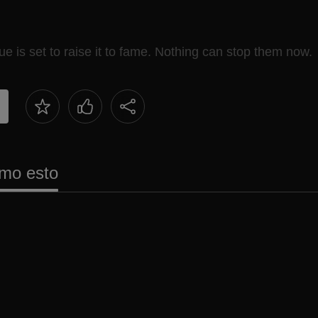
e is set to raise it to fame. Nothing can stop them now.
mo esto